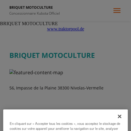
BRIQUET MOTOCULTURE
Concessionnaire Kubota Officiel
BRIQUET MOTOCULTURE
www.traktorpool.de
BRIQUET MOTOCULTURE
56, Impasse de la Plaine 38300 Nivolas-Vermelle
Heures d'ouverture
En cliquant sur « Accepter tous les cookies », vous acceptez le stockage de
cookies sur votre appareil pour améliorer la navigation sur le site, analyser
Lundi
07:30 - 12:00